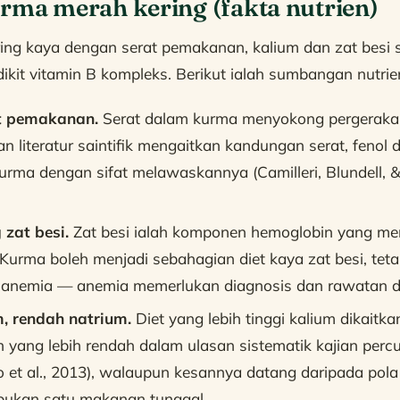
rma merah kering (fakta nutrien)
ng kaya dengan serat pemakanan, kalium dan zat besi 
it vitamin B kompleks. Berikut ialah sumbangan nutrie
t pemakanan.
Serat dalam kurma menyokong pergeraka
an literatur saintifik mengaitkan kandungan serat, fenol 
rma dengan sifat melawaskannya (Camilleri, Blundell, &
zat besi.
Zat besi ialah komponen hemoglobin yang m
Kurma boleh menjadi sebahagian diet kaya zat besi, teta
 anemia — anemia memerlukan diagnosis dan rawatan d
m, rendah natrium.
Diet yang lebih tinggi kalium dikaitk
 yang lebih rendah dalam ulasan sistematik kajian perc
 et al., 2013), walaupun kesannya datang daripada pola 
 bukan satu makanan tunggal.