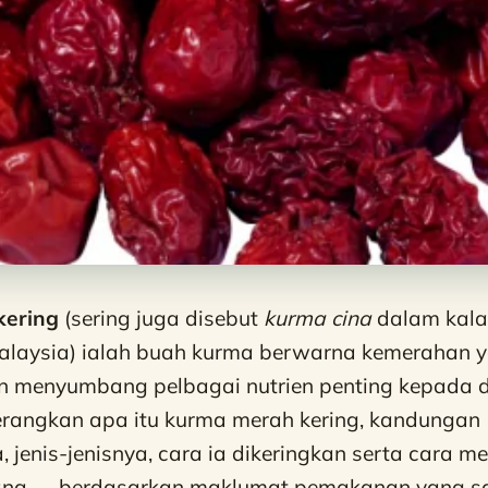
kering
(sering juga disebut
kurma cina
dalam kal
alaysia) ialah buah kurma berwarna kemerahan y
 menyumbang pelbagai nutrien penting kepada di
nerangkan apa itu kurma merah kering, kandungan
jenis-jenisnya, cara ia dikeringkan serta cara 
ana — berdasarkan maklumat pemakanan yang sa