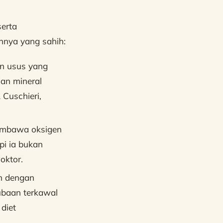
serta
nnya yang sahih:
n usus yang
dan mineral
 Cuschieri,
embawa oksigen
pi ia bukan
oktor.
an dengan
ubaan terkawal
diet