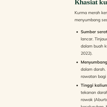
Khasiat ku
Kurma merah keri
menyumbang sedik
Sumber sera
lancar. Tinjau
dalam buah ku
2022).
Menyumbang 
dalam darah. 
rawatan bagi
Tinggi kaliu
tekanan darah
rawak (Aburto
keseluruhan,