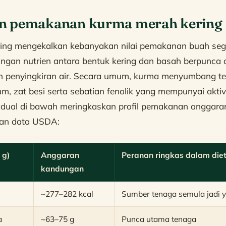
n pemakanan kurma merah kering
ing mengekalkan kebanyakan nilai pemakanan buah seg
ngan nutrien antara bentuk kering dan basah berpunca 
 penyingkiran air. Secara umum, kurma menyumbang te
m, zat besi serta sebatian fenolik yang mempunyai aktivi
 Jadual di bawah meringkaskan profil pemakanan anggara
kan data USDA:
 g)
Anggaran
Peranan ringkas dalam die
kandungan
~277–282 kcal
Sumber tenaga semula jadi 
a
~63–75 g
Punca utama tenaga