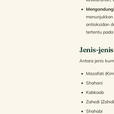
Mengandungi 
menunjukkan a
antioksidan 
tertentu pada
Jenis-jeni
Antara jenis kur
Mazafati (Ki
Shahani
Kabkaab
Zahedi (Zahidi
Shahabi