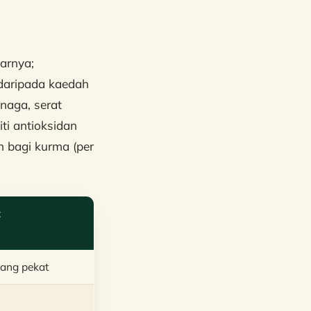
arnya;
daripada kaedah
naga, serat
ti antioksidan
n bagi kurma (per
t
yang pekat