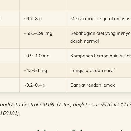
n
~6.7–8 g
Menyokong pergerakan usus 
~656–696 mg
Sebahagian diet yang menyo
darah normal
~0.9–1.0 mg
Komponen hemoglobin sel d
~43–54 mg
Fungsi otot dan saraf
~0.2–0.4 g
Sangat rendah lemak
dData Central (2019), Dates, deglet noor (FDC ID 1717
168191).