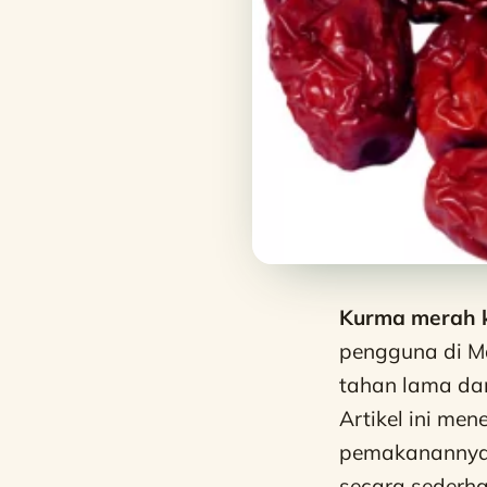
Kurma merah 
pengguna di M
tahan lama dan
Artikel ini me
pemakanannya, 
secara sederh