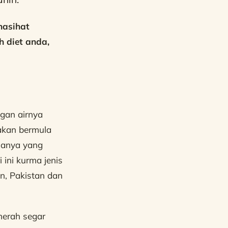
nasihat
h diet anda,
gan airnya
akan bermula
asanya yang
 ini kurma jenis
an, Pakistan dan
merah segar