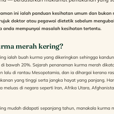
laman ini ialah panduan kesihatan umum dan bukan 
 rujuk doktor atau pegawai dietetik sebelum menguba
a anda mempunyai masalah kesihatan tertentu.
rma merah kering?
ing ialah buah kurma yang dikeringkan sehingga kandun
a di bawah 20%. Sejarah penanaman kurma merah dikat
un lalu di rantau Mesopotamia, dan ia dihargai kerana r
akanan yang tinggi serta jangka hayat yang panjang. Hari
a meluas di negara seperti Iran, Afrika Utara, Afghanist
ing mudah didapati sepanjang tahun, manakala kurma 