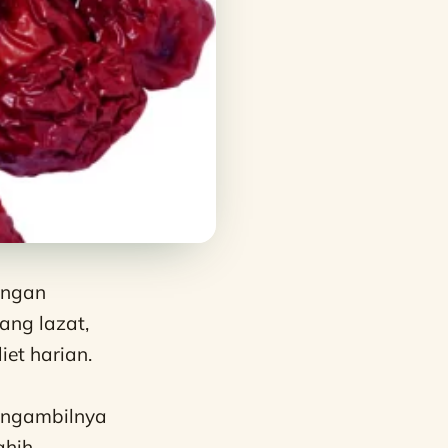
angan
ang lazat,
et harian.
mengambilnya
hih.