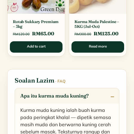
Rotab Sukkary Premium
Kurma Muda Palestine –
– 3kg
5KG (Jul-Oct)
Original
Current
Original
Curre
RM
63.00
RM
125.00
RM
120.00
RM
300.00
price
price
price
price
Add to cart
Read more
was:
is:
was:
is:
RM120.00.
RM63.00.
RM300.00.
RM125
Soalan Lazim
· FAQ
Apa itu kurma muda kuning?
Kurma muda kuning ialah buah kurma
pada peringkat khalal — dipetik semasa
masih muda dan berwarna kuning cerah
sebelum masak. Teksturnya rangup dan