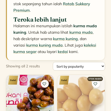
stok sepanjang tahun ialah
Rotab Sukkary
Premium
.
Teroka lebih lanjut
Halaman ini menumpukan istilah
kurma muda
kuning
. Untuk hab utama lihat
kurma muda
,
hab deskriptor warna
kurma kuning
, dan
variasi
kurma kuning muda
. Lihat juga
koleksi
kurma segar
atau layari
kedai
kami.
Sorted
Showing all 2 results
by
popularity
Sale!
Sale!