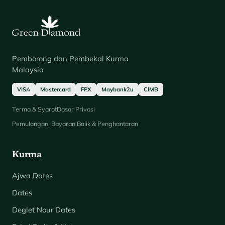
Pemborong dan Pembekal Kurma
Malaysia
VISA
Mastercard
FPX
Maybank2u
CIMB
Terma & Syarat
Dasar Privasi
Pemulangan, Bayaran Balik & Penghantaran
Kurma
Ajwa Dates
Dates
Deglet Nour Dates