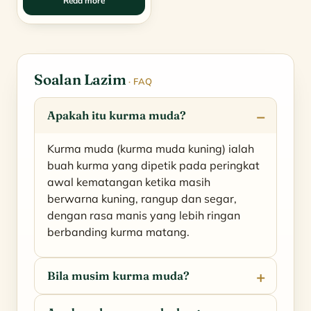
Read more
was:
is:
RM300.00.
RM125.00.
Soalan Lazim
· FAQ
Apakah itu kurma muda?
Kurma muda (kurma muda kuning) ialah
buah kurma yang dipetik pada peringkat
awal kematangan ketika masih
berwarna kuning, rangup dan segar,
dengan rasa manis yang lebih ringan
berbanding kurma matang.
Bila musim kurma muda?