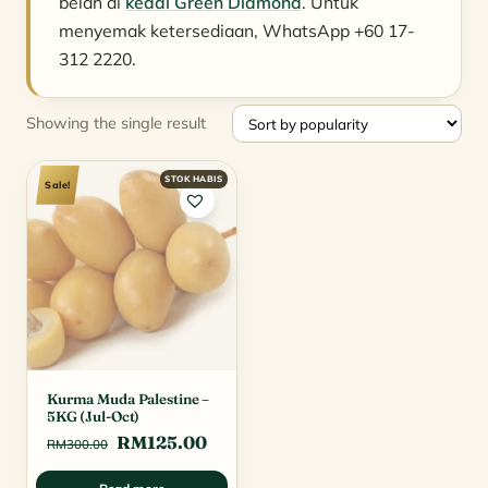
belah di
kedai Green Diamond
. Untuk
menyemak ketersediaan, WhatsApp +60 17-
312 2220.
Showing the single result
Sale!
Kurma Muda Palestine –
5KG (Jul-Oct)
Original
Current
RM
125.00
RM
300.00
price
price