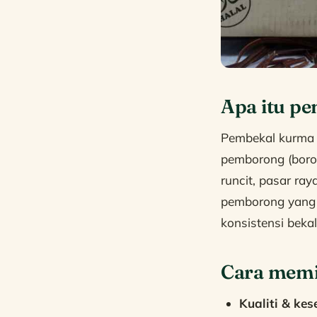
Apa itu p
Pembekal kurma 
pemborong (boron
runcit, pasar ra
pemborong yang b
konsistensi bekal
Cara memi
Kualiti & kes