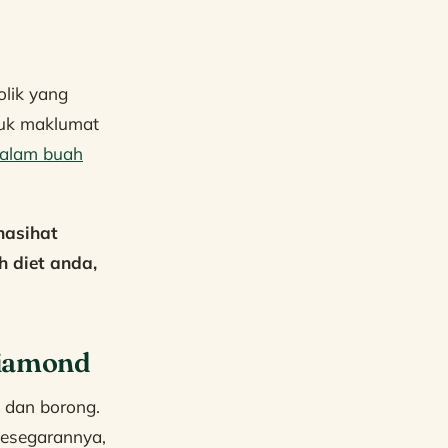
lik yang
ntuk maklumat
dalam buah
nasihat
h diet anda,
Diamond
 dan borong.
esegarannya,