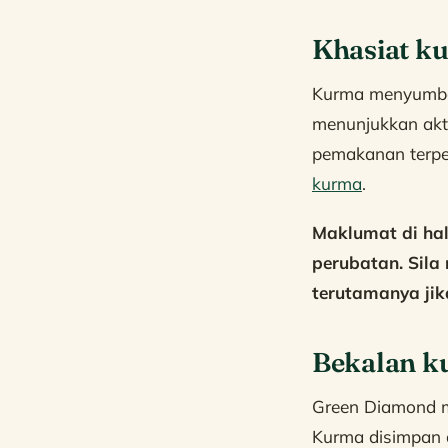
Khasiat k
Kurma menyumban
menunjukkan akti
pemakanan terpe
kurma
.
Maklumat di ha
perubatan. Sila
terutamanya jik
Bekalan k
Green Diamond me
Kurma disimpan 