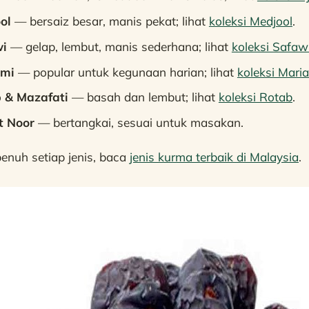
ol
— bersaiz besar, manis pekat; lihat
koleksi Medjool
.
i
— gelap, lembut, manis sederhana; lihat
koleksi Safaw
ami
— popular untuk kegunaan harian; lihat
koleksi Mari
 & Mazafati
— basah dan lembut; lihat
koleksi Rotab
.
t Noor
— bertangkai, sesuai untuk masakan.
enuh setiap jenis, baca
jenis kurma terbaik di Malaysia
.