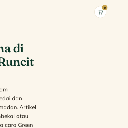
0
Cart
a di
Runcit
lam
kedai dan
madan. Artikel
mbekal atau
ta cara Green