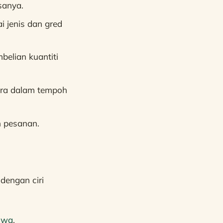
sanya.
 jenis dan gred
belian kuantiti
ara dalam tempoh
 pesanan.
dengan ciri
Ajwa
.