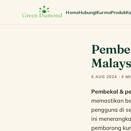
Home
Hubungi
Kurma
Produk
Ke
Pembe
Malays
5 AUG 2024 · 3 M
Pembekal & p
memastikan bek
pengguna di se
ini menerangka
pemborong kurm