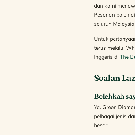
dan kami menawar
Pesanan boleh di
seluruh Malaysia
Untuk pertanyaan
terus melalui W
Inggeris di
The Be
Soalan La
Bolehkah sa
Ya. Green Diamo
pelbagai jenis d
besar.