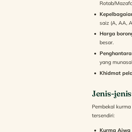
Rotab/Mazafat
Kepelbagaian
saiz (A, AA, 
Harga borong
besar.
Penghantaran
yang munasa
Khidmat pel
Jenis-jeni
Pembekal kurma 
tersendiri:
Kurma Ajwa