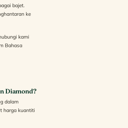
agai bajet.
nghantaran ke
 hubungi kami
am Bahasa
en Diamond?
ng dalam
 harga kuantiti