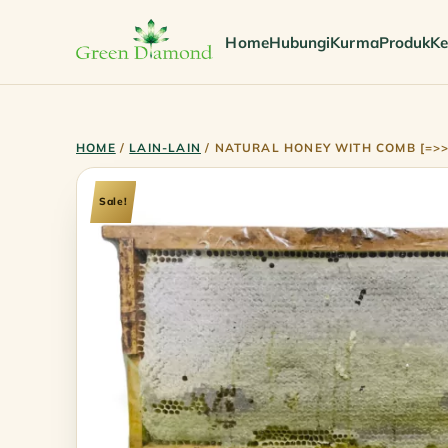
Home
Hubungi
Kurma
Produk
Ke
HOME
/
LAIN-LAIN
/ NATURAL HONEY WITH COMB [=>>
Sale!