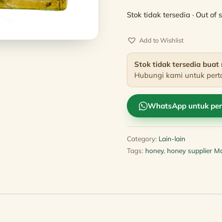
price
Stok tidak tersedia · Out of 
was:
Add to Wishlist
RM200.
Stok tidak tersedia buat 
Hubungi kami untuk pert
WhatsApp untuk per
Category:
Lain-lain
Tags:
honey
,
honey supplier M