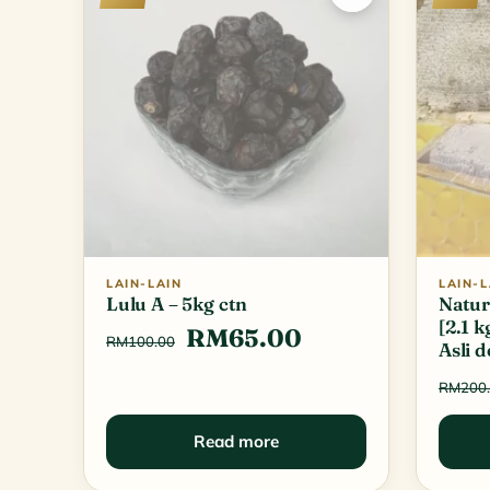
LAIN-LAIN
LAIN-L
Lulu A – 5kg ctn
Natur
[2.1 
Original
Current
RM
65.00
RM
100.00
Asli 
price
price
RM
200
was:
is:
Read more
RM100.00.
RM65.00.