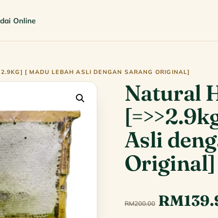
dai Online
2.9KG] [ MADU LEBAH ASLI DENGAN SARANG ORIGINAL]
Natural 
[=>>2.9k
Asli den
Original]
Original
RM
139.
RM
200.00