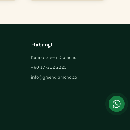
.
RM119.90.
Hubungi
Kurma Green Diamond
+60 17-312 2220
info@greendiamond.co