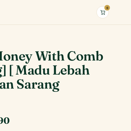
0
Cart
Honey With Comb
g] [ Madu Lebah
gan Sarang
Current
90