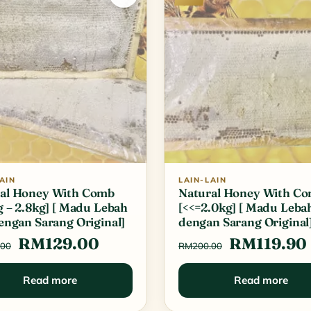
AIN
LAIN-LAIN
al Honey With Comb
Natural Honey With C
kg – 2.8kg] [ Madu Lebah
[<<=2.0kg] [ Madu Lebah
dengan Sarang Original]
dengan Sarang Original
Original
Current
Original
RM
129.00
RM
119.90
.00
RM
200.00
price
price
price
Read more
Read more
was:
is:
was: