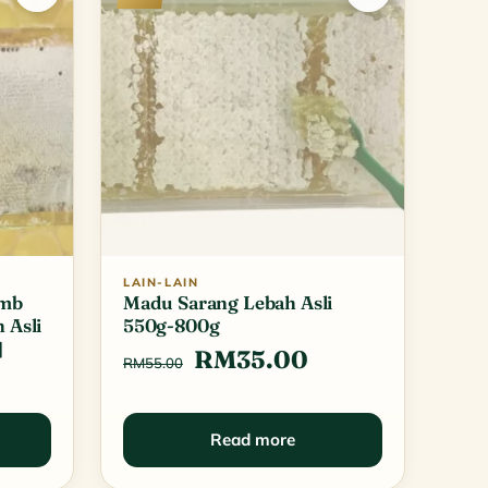
LAIN-LAIN
omb
Madu Sarang Lebah Asli
 Asli
550g-800g
]
Original
Current
RM
35.00
RM
55.00
Current
price
price
price
was:
is:
Read more
is:
RM55.00.
RM35.00.