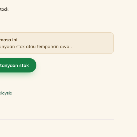
price
stock
is:
00.
RM139.90.
masa ini.
anyaan stok atau tempahan awal.
tanyaan stok
alaysia