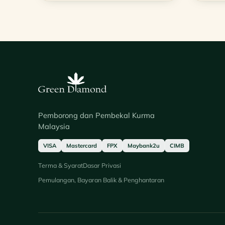
Pemborong dan Pembekal Kurma
Malaysia
VISA
Mastercard
FPX
Maybank2u
CIMB
Terma & Syarat
Dasar Privasi
Pemulangan, Bayaran Balik & Penghantaran