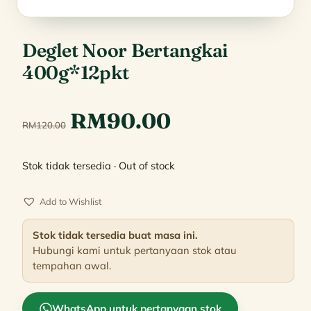
Deglet Noor Bertangkai
400g*12pkt
Original
Current
RM
90.00
RM
120.00
price
price
Stok tidak tersedia · Out of stock
was:
is:
Add to Wishlist
RM120.00.
RM90.00.
Stok tidak tersedia buat masa ini.
Hubungi kami untuk pertanyaan stok atau
tempahan awal.
WhatsApp untuk pertanyaan stok