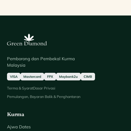
Pemborong dan Pembekal Kurma
Malaysia
VISA
Mastercard
FPX
Maybank2u
CIMB
Terma & Syarat
Dasar Privasi
Pemulangan, Bayaran Balik & Penghantaran
Kurma
Ajwa Dates