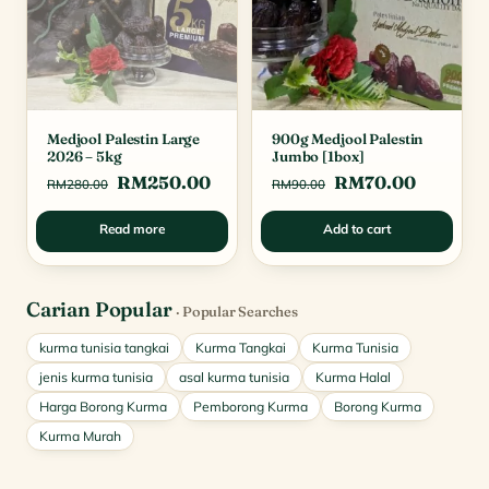
Medjool Palestin Large
900g Medjool Palestin
2026 – 5kg
Jumbo [1box]
Original
Current
Original
Current
RM
250.00
RM
70.00
RM
280.00
RM
90.00
price
price
price
price
Read more
Add to cart
was:
is:
was:
is:
RM280.00.
RM250.00.
RM90.00.
RM70.0
Carian Popular
· Popular Searches
kurma tunisia tangkai
Kurma Tangkai
Kurma Tunisia
jenis kurma tunisia
asal kurma tunisia
Kurma Halal
Harga Borong Kurma
Pemborong Kurma
Borong Kurma
Kurma Murah