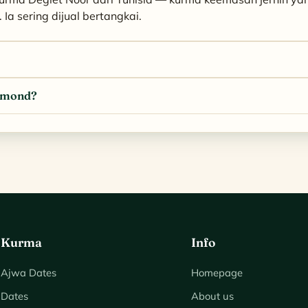
Ia sering dijual bertangkai.
iamond?
Kurma
Info
Ajwa Dates
Homepage
Dates
About us