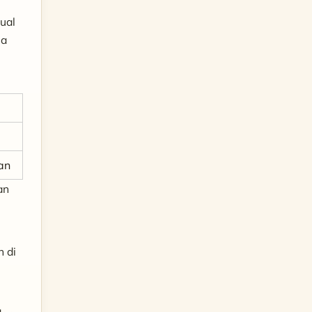
ual
ga
an
an
 di