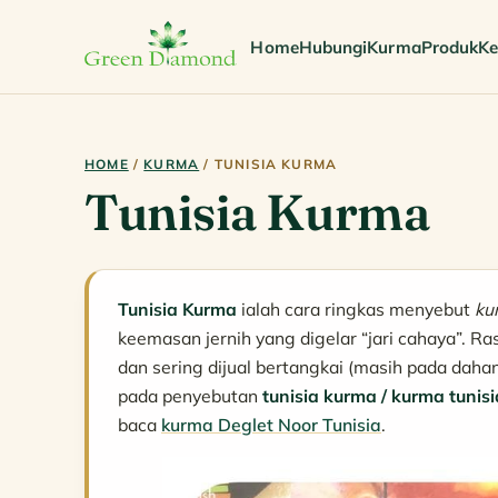
Home
Hubungi
Kurma
Produk
Ke
HOME
/
KURMA
/ TUNISIA KURMA
Tunisia Kurma
Tunisia Kurma
ialah cara ringkas menyebut
ku
keemasan jernih yang digelar “jari cahaya”. R
dan sering dijual bertangkai (masih pada da
pada penyebutan
tunisia kurma / kurma tunisi
baca
kurma Deglet Noor Tunisia
.