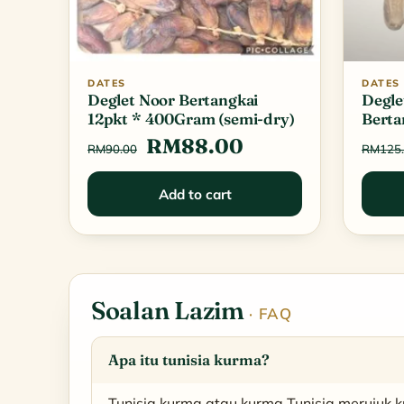
DATES
DATES
Deglet Noor Bertangkai
Degle
12pkt * 400Gram (semi-dry)
Berta
Original
Current
RM
88.00
RM
90.00
RM
125
price
price
Add to cart
was:
is:
RM90.00.
RM88.00.
Soalan Lazim
· FAQ
Apa itu tunisia kurma?
Tunisia kurma atau kurma Tunisia merujuk 