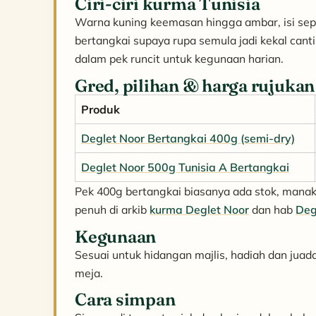
Ciri-ciri kurma Tunisia
Warna kuning keemasan hingga ambar, isi separ
bertangkai supaya rupa semula jadi kekal cant
dalam pek runcit untuk kegunaan harian.
Gred, pilihan & harga rujukan
Produk
Deglet Noor Bertangkai 400g (semi-dry)
Deglet Noor 500g Tunisia A Bertangkai
Pek 400g bertangkai biasanya ada stok, manak
penuh di arkib
kurma Deglet Noor
dan hab
Deg
Kegunaan
Sesuai untuk hidangan majlis, hadiah dan jua
meja.
Cara simpan