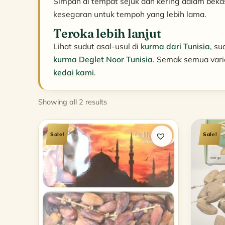
Simpan di tempat sejuk dan kering dalam bek
kesegaran untuk tempoh yang lebih lama.
Teroka lebih lanjut
Lihat sudut asal-usul di
kurma dari Tunisia
, su
kurma Deglet Noor Tunisia
. Semak semua vari
kedai kami
.
Sorted
Showing all 2 results
by
popularity
Sale!
Sale!