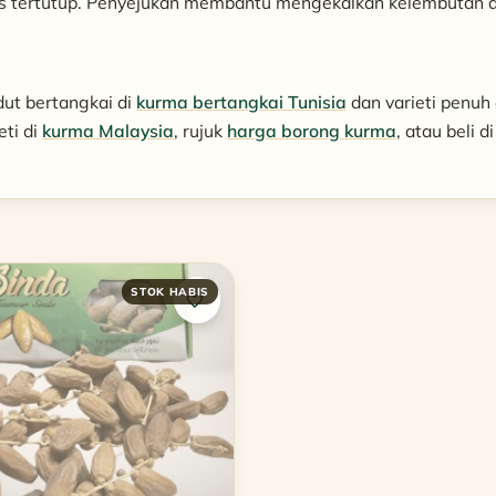
as tertutup. Penyejukan membantu mengekalkan kelembutan 
dut bertangkai di
kurma bertangkai Tunisia
dan varieti penuh 
eti di
kurma Malaysia
, rujuk
harga borong kurma
, atau beli di