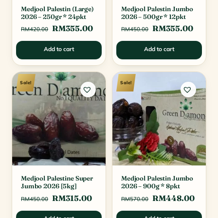
Medjool Palestin (Large)
Medjool Palestin Jumbo
2026 – 250gr * 24pkt
2026 – 500gr * 12pkt
Original
Current
Original
Curre
RM
355.00
RM
355.00
RM
420.00
RM
450.00
price
price
price
price
Add to cart
Add to cart
was:
is:
was:
is:
RM420.00.
RM355.00.
RM450.00.
RM355
Sale!
Sale!
Medjool Palestine Super
Medjool Palestin Jumbo
Jumbo 2026 [5kg]
2026 – 900g * 8pkt
Original
Current
Original
Curre
RM
315.00
RM
448.00
RM
450.00
RM
570.00
price
price
price
price