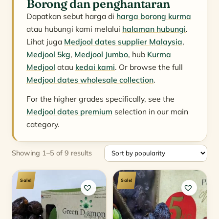
Borong dan penghantaran
Dapatkan sebut harga di
harga borong kurma
atau hubungi kami melalui
halaman hubungi
.
Lihat juga
Medjool dates supplier Malaysia
,
Medjool 5kg
,
Medjool Jumbo
, hub
Kurma
Medjool
atau
kedai kami
. Or browse the full
Medjool dates wholesale collection
.
For the higher grades specifically, see the
Medjool dates premium
selection in our main
category.
Sorted
Showing 1–5 of 9 results
by
popularity
Sale!
Sale!