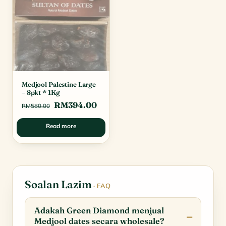
Medjool Palestine Large
– 8pkt * 1Kg
Original
Current
RM
394.00
RM
580.00
price
price
Read more
was:
is:
RM580.00.
RM394.00.
Soalan Lazim
· FAQ
Adakah Green Diamond menjual
Medjool dates secara wholesale?