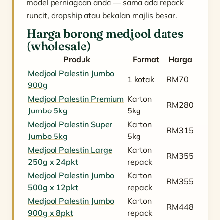
model perniagaan anda — sama ada repack
runcit, dropship atau bekalan majlis besar.
Harga borong medjool dates
(wholesale)
Produk
Format
Harga
Medjool Palestin Jumbo
1 kotak
RM70
900g
Medjool Palestin Premium
Karton
RM280
Jumbo 5kg
5kg
Medjool Palestin Super
Karton
RM315
Jumbo 5kg
5kg
Medjool Palestin Large
Karton
RM355
250g x 24pkt
repack
Medjool Palestin Jumbo
Karton
RM355
500g x 12pkt
repack
Medjool Palestin Jumbo
Karton
RM448
900g x 8pkt
repack