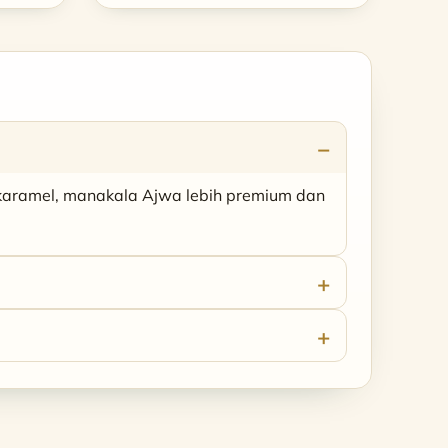
.
RM163.00.
RM75.00.
RM45.00.
rkaramel, manakala Ajwa lebih premium dan