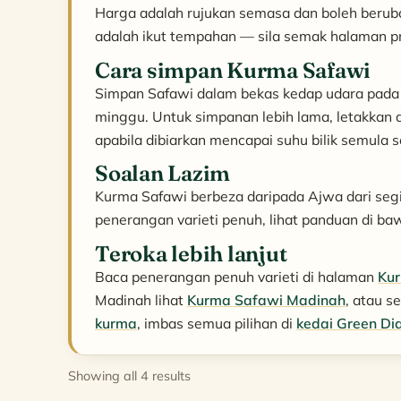
Harga adalah rujukan semasa dan boleh berub
adalah ikut tempahan — sila semak halaman pro
Cara simpan Kurma Safawi
Simpan Safawi dalam bekas kedap udara pada s
minggu. Untuk simpanan lebih lama, letakkan d
apabila dibiarkan mencapai suhu bilik semula 
Soalan Lazim
Kurma Safawi berbeza daripada Ajwa dari seg
penerangan varieti penuh, lihat panduan di ba
Teroka lebih lanjut
Baca penerangan penuh varieti di halaman
Ku
Madinah lihat
Kurma Safawi Madinah
, atau 
kurma
, imbas semua pilihan di
kedai Green D
Sorted
Showing all 4 results
by