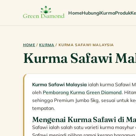
Home
Hubungi
Kurma
Produk
Ke
HOME
/
KURMA
/ KURMA SAFAWI MALAYSIA
Kurma Safawi Mal
Kurma Safawi Malaysia
ialah kurma Safawi M
oleh
Pemborong Kurma Green Diamond
. Hita
sehingga Premium Jumbo 5kg, sesuai untuk ke
tempatan.
Mengenai Kurma Safawi di Ma
Safawi ialah salah satu varieti kurma masyhu
Safawi menjadi pilihan ramai kerana harganya 