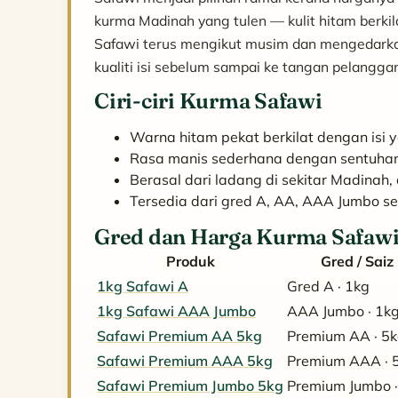
kurma Madinah yang tulen — kulit hitam berki
Safawi terus mengikut musim dan mengedarkannya
kualiti isi sebelum sampai ke tangan pelangga
Ciri-ciri Kurma Safawi
Warna hitam pekat berkilat dengan isi 
Rasa manis sederhana dengan sentuhan 
Berasal dari ladang di sekitar Madinah,
Tersedia dari gred A, AA, AAA Jumbo s
Gred dan Harga Kurma Safawi
Produk
Gred / Saiz
1kg Safawi A
Gred A · 1kg
1kg Safawi AAA Jumbo
AAA Jumbo · 1k
Safawi Premium AA 5kg
Premium AA · 5
Safawi Premium AAA 5kg
Premium AAA · 
Safawi Premium Jumbo 5kg
Premium Jumbo ·