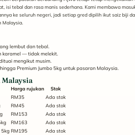
lat, isi tebal dan rasa manis sederhana. Kami membawa masu
 ke seluruh negeri, jadi setiap gred dipilih ikut saiz biji d
n Malaysia.
yang lembut dan tebal.
karamel — tidak melekit.
 dituai mengikut musim.
ehingga Premium Jumbo 5kg untuk pasaran Malaysia.
 Malaysia
Harga rujukan
Stok
RM35
Ada stok
g
RM45
Ada stok
kg
RM153
Ada stok
5kg
RM163
Ada stok
 5kg
RM195
Ada stok