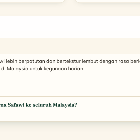
RM190.00.
RM153.00.
RM260.00
i lebih berpatutan dan bertekstur lembut dengan rasa be
r di Malaysia untuk kegunaan harian.
 Safawi ke seluruh Malaysia?