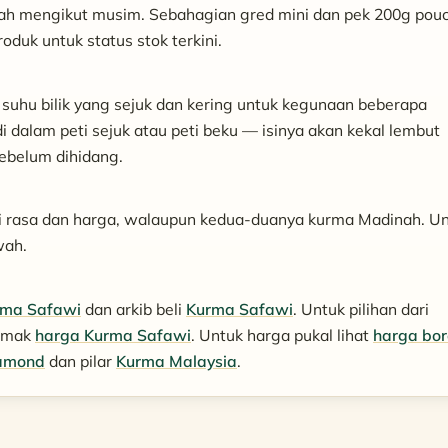
ah mengikut musim. Sebahagian gred mini dan pek 200g pou
duk untuk status stok terkini.
uhu bilik yang sejuk dan kering untuk kegunaan beberapa
i dalam peti sejuk atau peti beku — isinya akan kekal lembut
sebelum dihidang.
i rasa dan harga, walaupun kedua-duanya kurma Madinah. U
wah.
rma Safawi
dan arkib beli
Kurma Safawi
. Untuk pilihan dari
semak
harga Kurma Safawi
. Untuk harga pukal lihat
harga bo
iamond
dan pilar
Kurma Malaysia
.