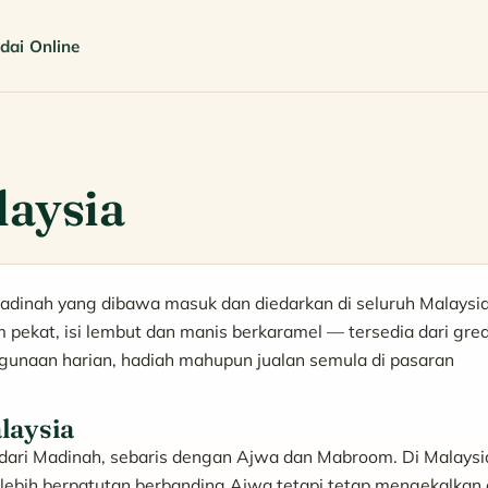
dai Online
aysia
adinah yang dibawa masuk dan diedarkan di seluruh Malaysi
m pekat, isi lembut dan manis berkaramel — tersedia dari gre
gunaan harian, hadiah mahupun jualan semula di pasaran
laysia
r dari Madinah, sebaris dengan Ajwa dan Mabroom. Di Malaysi
lebih berpatutan berbanding Ajwa tetapi tetap mengekalkan c