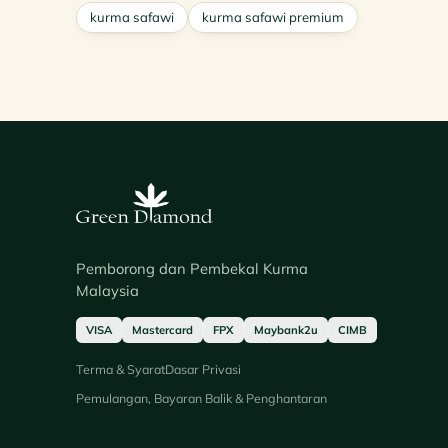
kurma safawi
kurma safawi premium
Pemborong dan Pembekal Kurma
Malaysia
VISA
Mastercard
FPX
Maybank2u
CIMB
Terma & Syarat
Dasar Privasi
Pemulangan, Bayaran Balik & Penghantaran