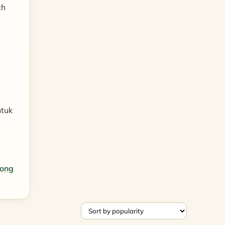
ch
ntuk
rong