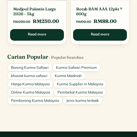
Medjool Palestin Large
Rotab BAM AAA 12pkt *
2026 – 5kg
600g
Original
Current
Original
Current
RM
250.00
RM
88.00
RM
280.00
RM
90.00
price
price
price
price
Read more
Read more
was:
is:
was:
is:
RM280.00.
RM250.00.
RM90.00.
RM88.0
Carian Popular
· Popular Searches
Borong Kurma Safawi
Kurma Safawi Premium
khasiat kurma safawi
Kurma Madinah
Harga Kurma Malaysia
Kurma Supplier in Malaysia
Online Kurma Malaysia
Pembekal Kurma Malaysia
Pemborong Kurma Malaysia
Jenis kurma terbaik