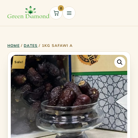
0
Cart
HOME
/
DATES
/ 1KG SAFAWI A
Sale!