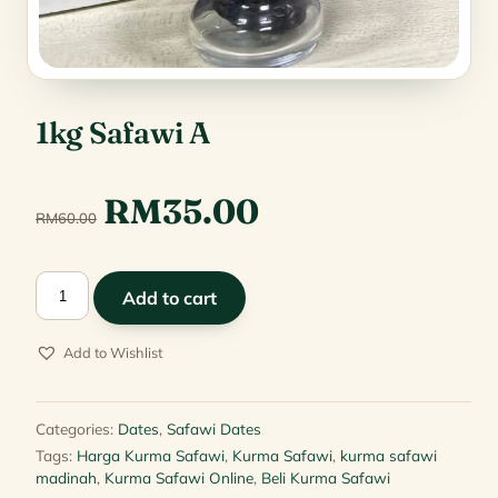
1kg Safawi A
Original
Current
RM
35.00
RM
60.00
price
price
1kg
Add to cart
was:
is:
Safawi
A
Add to Wishlist
RM60.00.
RM35.00.
quantity
Categories:
Dates
,
Safawi Dates
Tags:
Harga Kurma Safawi
,
Kurma Safawi
,
kurma safawi
madinah
,
Kurma Safawi Online
,
Beli Kurma Safawi