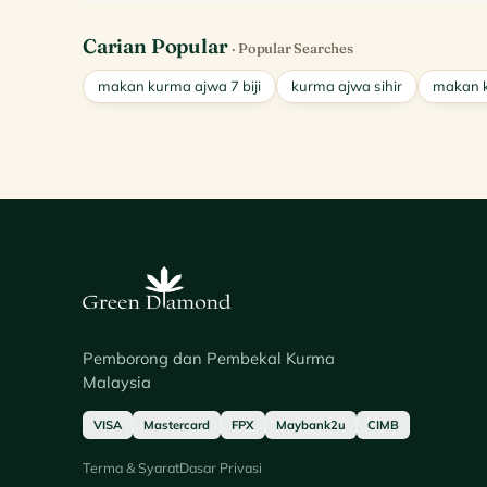
Carian Popular
· Popular Searches
makan kurma ajwa 7 biji
kurma ajwa sihir
makan k
Pemborong dan Pembekal Kurma
Malaysia
VISA
Mastercard
FPX
Maybank2u
CIMB
Terma & Syarat
Dasar Privasi