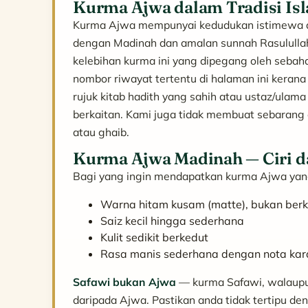
Kurma Ajwa dalam Tradisi Is
Kurma Ajwa mempunyai kedudukan istimewa dal
dengan Madinah dan amalan sunnah Rasulullah
kelebihan kurma ini yang dipegang oleh sebah
nombor riwayat tertentu di halaman ini kerana
rujuk kitab hadith yang sahih atau ustaz/ulam
berkaitan. Kami juga tidak membuat sebaran
atau ghaib.
Kurma Ajwa Madinah — Ciri d
Bagi yang ingin mendapatkan kurma Ajwa yang 
Warna hitam kusam (matte), bukan berk
Saiz kecil hingga sederhana
Kulit sedikit berkedut
Rasa manis sederhana dengan nota ka
Safawi bukan Ajwa
— kurma Safawi, walaupun
daripada Ajwa. Pastikan anda tidak tertipu de