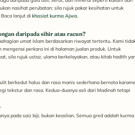
a daripada gula asli, serat, dan mineral seperti kalium dan
an nasihat perubatan; sila rujuk pakar kesihatan untuk
Baca lanjut di
khasiat kurma Ajwa
.
gan daripada sihir atau racun?
bahagian umat Islam berdasarkan riwayat tertentu. Kami tida
engenai perkara ini di halaman jualan produk. Untuk
t, sila rujuk ustaz, ulama berkelayakan, atau kitab hadith ya
it berkedut halus dan rasa manis sederhana bernota karame
segi tekstur dan rasa. Kedua-duanya asli dari Madinah tetapi
?
nya pada saiz biji, bukan keaslian. Semua gred adalah kurma