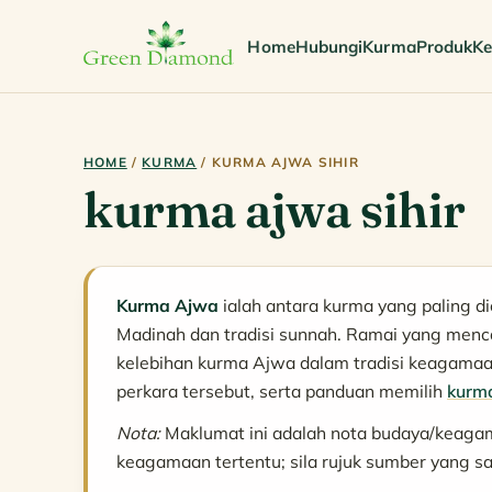
Home
Hubungi
Kurma
Produk
Ke
HOME
/
KURMA
/ KURMA AJWA SIHIR
kurma ajwa sihir
Kurma Ajwa
ialah antara kurma yang paling di
Madinah dan tradisi sunnah. Ramai yang menc
kelebihan kurma Ajwa dalam tradisi keagamaa
perkara tersebut, serta panduan memilih
kurm
Nota:
Maklumat ini adalah nota budaya/keag
keagamaan tertentu; sila rujuk sumber yang sa