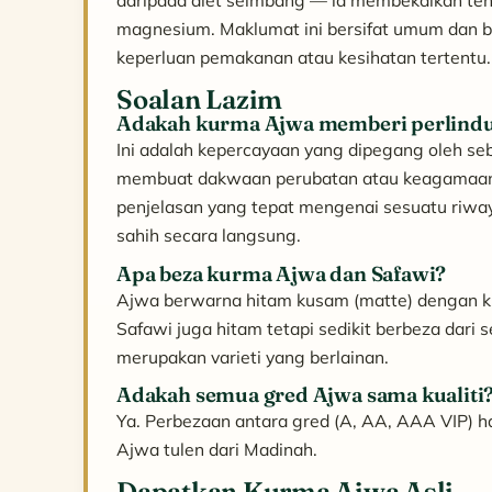
daripada diet seimbang — ia membekalkan tenag
magnesium. Maklumat ini bersifat umum dan buk
keperluan pemakanan atau kesihatan tertentu. 
Soalan Lazim
Adakah kurma Ajwa memberi perlindun
Ini adalah kepercayaan yang dipegang oleh se
membuat dakwaan perubatan atau keagamaan m
penjelasan yang tepat mengenai sesuatu riwaya
sahih secara langsung.
Apa beza kurma Ajwa dan Safawi?
Ajwa berwarna hitam kusam (matte) dengan kul
Safawi juga hitam tetapi sedikit berbeza dari 
merupakan varieti yang berlainan.
Adakah semua gred Ajwa sama kualiti
Ya. Perbezaan antara gred (A, AA, AAA VIP) ha
Ajwa tulen dari Madinah.
Dapatkan Kurma Ajwa Asli