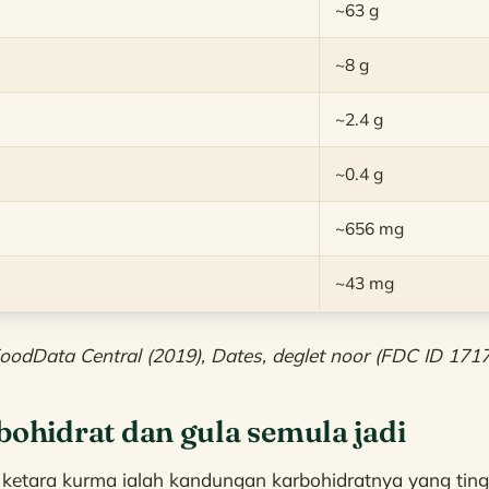
~63 g
~8 g
~2.4 g
~0.4 g
~656 mg
~43 mg
dData Central (2019), Dates, deglet noor (FDC ID 1717
bohidrat dan gula semula jadi
ng ketara kurma ialah kandungan karbohidratnya yang ting