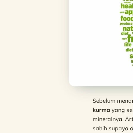
Sebelum menam
kurma
yang seb
mineralnya. Ar
sahih supaya 