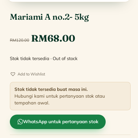
Mariami A no.2- 5kg
Original
Current
RM
68.00
RM
120.00
price
price
Stok tidak tersedia · Out of stock
was:
is:
Add to Wishlist
RM120.00.
RM68.00.
Stok tidak tersedia buat masa ini.
Hubungi kami untuk pertanyaan stok atau
tempahan awal.
WhatsApp untuk pertanyaan stok