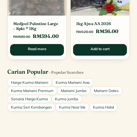
Medjool Palestine Large
1kg Ajwa AA 2026
– 8pkt * 1Kg
Original
Curren
RM
36.00
RM
120.00
Original
Current
RM
394.00
RM
580.00
price
price
price
price
was:
is:
Read more
Add to cart
was:
is:
RM120.00.
RM36.0
RM580.00.
RM394.00.
Carian Popular
· Popular Searches
Harga Kurma Mariami
Kurma Mariami Aaa
Kurma Mariami Premium
Mariami Jumbo
Mariami Dates
Senarai Harga Kurma
Kurma Jumbo
Kurma Seri Kembangan
Kurma Near Me
Kurma Halal