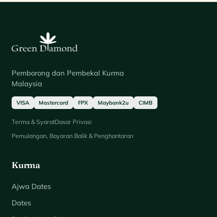
Pemborong dan Pembekal Kurma
Malaysia
VISA
Mastercard
FPX
Maybank2u
CIMB
Terma & Syarat
Dasar Privasi
Pemulangan, Bayaran Balik & Penghantaran
Kurma
Ajwa Dates
Dates