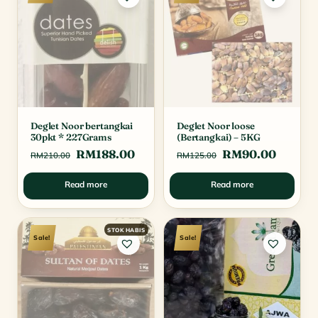
Deglet Noor bertangkai
Deglet Noor loose
30pkt * 227Grams
(Bertangkai) – 5KG
Original
Current
Original
Curren
RM
188.00
RM
90.00
RM
210.00
RM
125.00
price
price
price
price
Read more
Read more
was:
is:
was:
is:
RM210.00.
RM188.00.
RM125.00.
RM90.
Sale!
Sale!