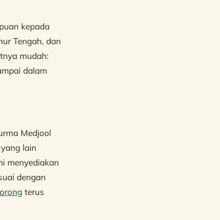
mpuan kepada
mur Tengah, dan
atnya mudah:
sampai dalam
urma Medjool
yang lain
mi menyediakan
esuai dengan
borong
terus