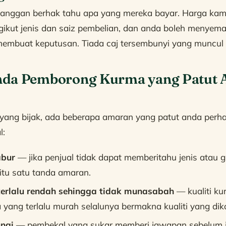
langgan berhak tahu apa yang mereka bayar. Harga kam
gikut jenis dan saiz pembelian, dan anda boleh menyem
mbuat keputusan. Tiada caj tersembunyi yang muncul p
da Pemborong Kurma yang Patut 
yang bijak, ada beberapa amaran yang patut anda perha
l:
abur
— jika penjual tidak dapat memberitahu jenis atau 
 itu satu tanda amaran.
erlalu rendah sehingga tidak munasabah
— kualiti k
 yang terlalu murah selalunya bermakna kualiti yang di
ngi
— pembekal yang sukar memberi jawapan sebelum j