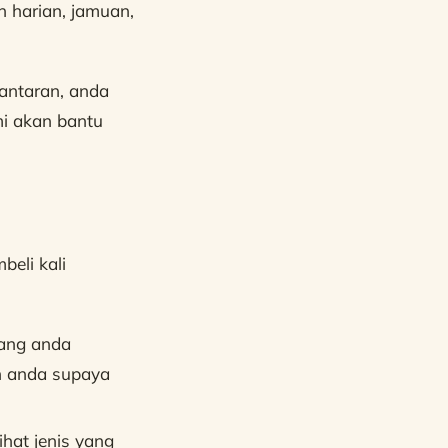
n harian, jamuan,
antaran, anda
i akan bantu
eli kali
yang anda
n anda supaya
ihat jenis yang