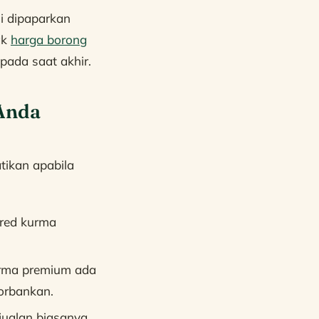
i dipaparkan
ak
harga borong
ada saat akhir.
Anda
tikan apabila
gred kurma
urma premium ada
korbankan.
ualan biasanya