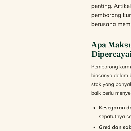
penting. Artik
pemborong kur
berusaha memen
Apa Maksu
Dipercaya
Pemborong kurma
biasanya dalam 
stok yang banya
baik perlu menye
Kesegaran da
sepatutnya se
Gred dan sai