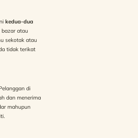
ni
kedua-dua
 bazar atau
u sekotak atau
a tidak terikat
Pelanggan di
pah dan menerima
ndar mahupun
i.