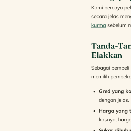
Kami percaya pe
secara jelas men
kurma
sebelum me
Tanda-Tan
Elakkan
Sebagai pembeli 
memilih pembeka
Gred yang k
dengan jelas,
Harga yang t
kosnya; harga
Sukar dihubu