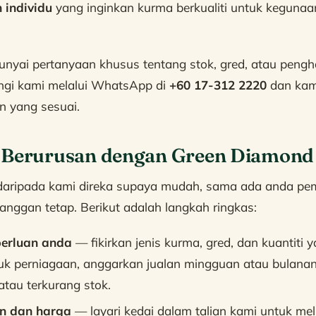
 individu
yang inginkan kurma berkualiti untuk kegunaa
nyai pertanyaan khusus tentang stok, gred, atau pengh
gi kami melalui WhatsApp di
+60 17-312 2220
dan kam
n yang sesuai.
 Berurusan dengan Green Diamond
daripada kami direka supaya mudah, sama ada anda pemb
anggan tetap. Berikut adalah langkah ringkas:
perluan anda
— fikirkan jenis kurma, gred, dan kuantiti 
tuk perniagaan, anggarkan jualan mingguan atau bulana
 atau terkurang stok.
n dan harga
— layari kedai dalam talian kami untuk mel