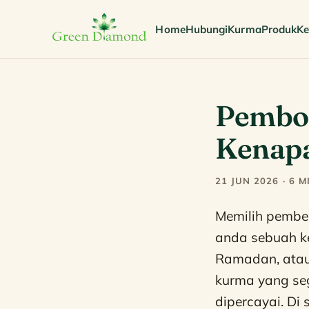
Home
Hubungi
Kurma
Produk
Ke
Pembo
Kenapa
21 JUN 2026 · 6 
Memilih pembe
anda sebuah ke
Ramadan, atau
kurma yang seg
dipercayai. Di 