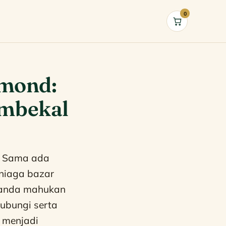
0
Cart
mond:
embekal
. Sama ada
eniaga bazar
, anda mahukan
hubungi serta
menjadi