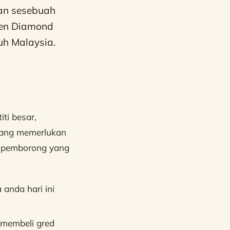
kan sesebuah
een Diamond
uh Malaysia.
ti besar,
 yang memerlukan
g pemborong yang
anda hari ini
membeli gred