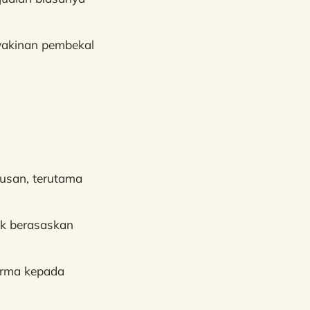
yakinan pembekal
usan, terutama
uk berasaskan
urma kepada