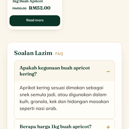
1kg Buah Apricot
Original
Current
RM
52.00
RM
90.00
price
price
Read more
was:
is:
RM90.00.
RM52.00.
Soalan Lazim
· FAQ
Apakah kegunaan buah apricot
kering?
Aprikot kering sesuai dimakan sebagai
snek semula jadi, atau digunakan dalam
kuih, granola, kek dan hidangan masakan
seperti nasi arab.
Berapa harga 1kg buah apricot?