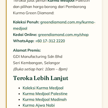
Terokai julat penuh
Kurma Medjool
Palestin
dan pilihan harga borong dari Pemborong
Kurma Green Diamond:
Koleksi Penuh:
greendiamond.com.my/kurma-
medjool
Kedai Online:
greendiamond.com.my/shop
WhatsApp:
+60 17-312 2220
Alamat Premis:
GDI Manufacturing Sdn Bhd
Seri Kembangan, Selangor
(Buka setiap hari: 10am – 8pm)
Teroka Lebih Lanjut
Koleksi Kurma Medjool
Kurma Medjool Palestine
Kurma Medjool Madinah
Kurma Ajwa Nabi