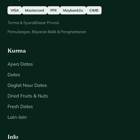
VISA
Mastercard
FPX
Maybank2u
CIMB
Terma & Syarat
Dasar Privasi
Pemulangan, Bayaran Balik & Penghantaran
Kurma
Ajwa Dates
Dates
Deglet Nour Dates
Dried Fruits & Nuts
Fresh Dates
Lain-lain
Info