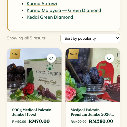
Kurma Safawi
Kurma Malaysia — Green Diamond
Kedai Green Diamond
Sorted
Showing all 5 results
by
popularity
Sale!
Sale!
900g Medjool Palestin
Medjool Palestin
Jumbo [1box]
Premium Jumbo 2026
[5kg]
Original
Current
Original
Curre
RM
70.00
RM
280.00
RM
90.00
RM
400.00