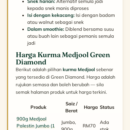
Snek harian:
Alternatif semula jadi
kepada snek manis diproses
Isi dengan kekacang:
Isi dengan badam
atau walnut sebagai snek
Dalam smoothie:
Diblend bersama susu
atau buah lain sebagai pemanis semula
jadi
Harga Kurma Medjool Green
Diamond
Berikut adalah pilihan
kurma Medjool
sebenar
yang tersedia di Green Diamond. Harga adalah
rujukan semasa dan boleh berubah — sila
semak halaman produk untuk harga terkini.
Saiz /
Produk
Harga
Status
Berat
900g Medjool
Jumbo,
Ada
Palestin Jumbo (1
RM70
900g
stok