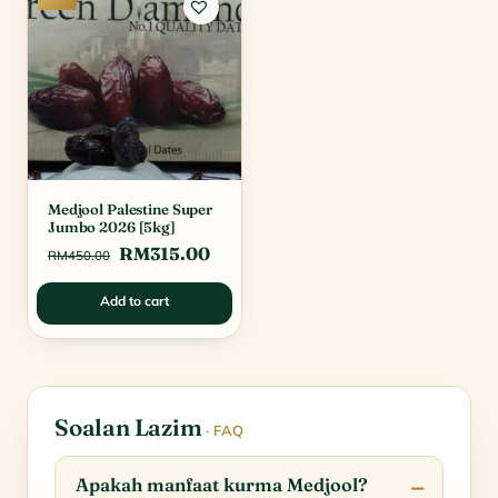
Medjool Palestine Super
Jumbo 2026 [5kg]
Original
Current
RM
315.00
RM
450.00
price
price
Add to cart
was:
is:
RM450.00.
RM315.00.
Soalan Lazim
· FAQ
Apakah manfaat kurma Medjool?