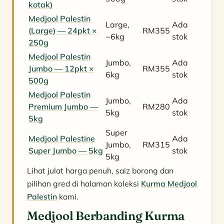
kotak)
Medjool Palestin
Large,
Ada
(Large) — 24pkt ×
RM355
~6kg
stok
250g
Medjool Palestin
Jumbo,
Ada
Jumbo — 12pkt ×
RM355
6kg
stok
500g
Medjool Palestin
Jumbo,
Ada
Premium Jumbo —
RM280
5kg
stok
5kg
Super
Medjool Palestine
Ada
Jumbo,
RM315
Super Jumbo — 5kg
stok
5kg
Lihat julat harga penuh, saiz borong dan
pilihan gred di halaman koleksi
Kurma Medjool
Palestin
kami.
Medjool Berbanding Kurma