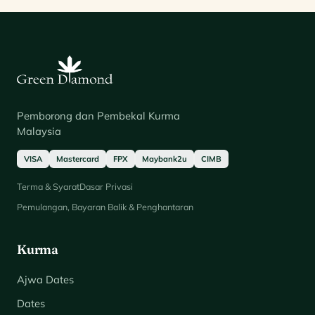
Pemborong dan Pembekal Kurma
Malaysia
VISA
Mastercard
FPX
Maybank2u
CIMB
Terma & Syarat
Dasar Privasi
Pemulangan, Bayaran Balik & Penghantaran
Kurma
Ajwa Dates
Dates