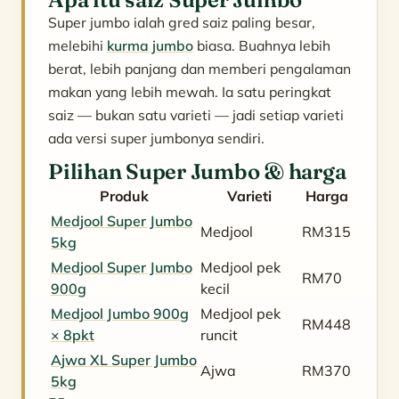
Super jumbo ialah gred saiz paling besar,
melebihi
kurma jumbo
biasa. Buahnya lebih
berat, lebih panjang dan memberi pengalaman
makan yang lebih mewah. Ia satu peringkat
saiz — bukan satu varieti — jadi setiap varieti
ada versi super jumbonya sendiri.
Pilihan Super Jumbo & harga
Produk
Varieti
Harga
Medjool Super Jumbo
Medjool
RM315
5kg
Medjool Super Jumbo
Medjool pek
RM70
900g
kecil
Medjool Jumbo 900g
Medjool pek
RM448
× 8pkt
runcit
Ajwa XL Super Jumbo
Ajwa
RM370
5kg