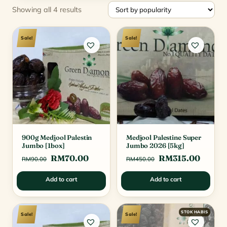
Sorted
Showing all 4 results
by
popularity
Sale!
Sale!
900g Medjool Palestin
Medjool Palestine Super
Jumbo [1box]
Jumbo 2026 [5kg]
Original
Current
Original
Curre
RM
70.00
RM
315.00
RM
90.00
RM
450.00
price
price
price
price
Add to cart
Add to cart
was:
is:
was:
is:
RM90.00.
RM70.00.
RM450.00.
RM315
Sale!
Sale!