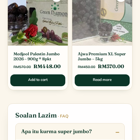
Medjool Palestin Jumbo
Ajwa Premium XL Super
2026 – 900g * 8pkt
Jumbo – 5kg
Original
Current
Original
Curre
RM
448.00
RM
370.00
RM
570.00
RM
450.00
price
price
price
price
Add to cart
Read more
was:
is:
was:
is:
RM570.00.
RM448.00.
RM450.00.
RM370
Soalan Lazim
· FAQ
Apa itu kurma super jumbo?