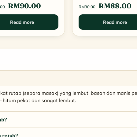
Original
Current
Original
C
RM
90.00
RM
88.00
.00
RM
90.00
price
price
price
p
Read more
Read more
was:
is:
was:
is
RM120.00.
RM90.00.
RM90.00.
R
at rutab (separa masak) yang lembut, basah dan manis pek
 — hitam pekat dan sangat lembut.
ab?
 rotab?