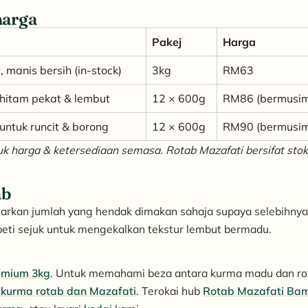
harga
Pakej
Harga
 manis bersih (in-stock)
3kg
RM63
hitam pekat & lembut
12 × 600g
RM86 (bermusi
untuk runcit & borong
12 × 600g
RM90 (bermusi
k harga & ketersediaan semasa. Rotab Mazafati bersifat stok
ab
luarkan jumlah yang hendak dimakan sahaja supaya selebihnya
peti sejuk untuk mengekalkan tekstur lembut bermadu.
emium 3kg
. Untuk memahami beza antara kurma madu dan ro
a
kurma rotab dan Mazafati
. Terokai hub
Rotab Mazafati Ba