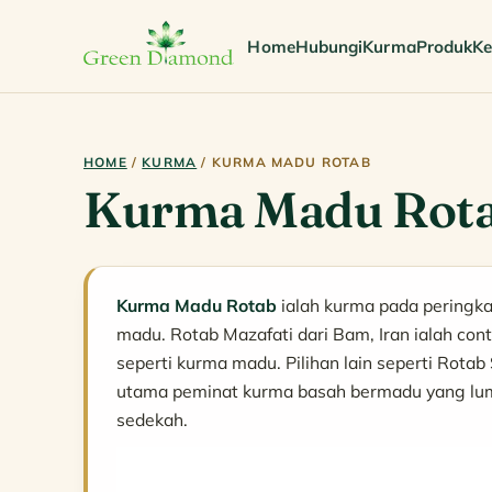
Home
Hubungi
Kurma
Produk
Ke
HOME
/
KURMA
/ KURMA MADU ROTAB
Kurma Madu Rot
Kurma Madu Rotab
ialah kurma pada peringk
madu. Rotab Mazafati dari Bam, Iran ialah con
seperti kurma madu. Pilihan lain seperti Rotab
utama peminat kurma basah bermadu yang luma
sedekah.