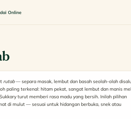
dai Online
ab
at
rutab
— separa masak, lembut dan basah seolah-olah disalu
toh paling terkenal: hitam pekat, sangat lembut dan manis mel
 Sukkary turut memberi rasa madu yang bersih. Inilah pilihan
t di mulut — sesuai untuk hidangan berbuka, snek atau