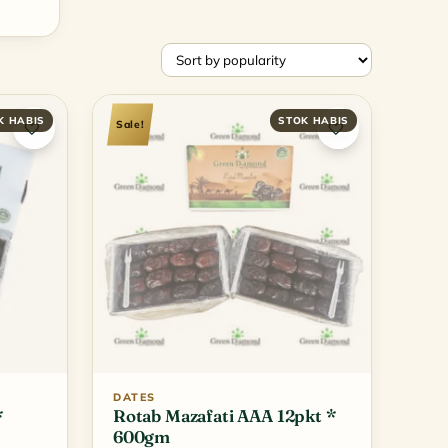
Sale!
DATES
*
Rotab Mazafati AAA 12pkt *
600gm