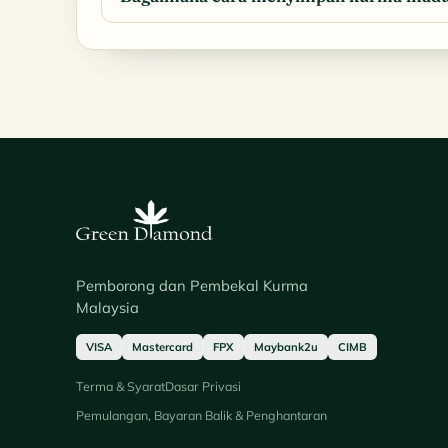
Pemborong dan Pembekal Kurma
Malaysia
VISA
Mastercard
FPX
Maybank2u
CIMB
Terma & Syarat
Dasar Privasi
Pemulangan, Bayaran Balik & Penghantaran