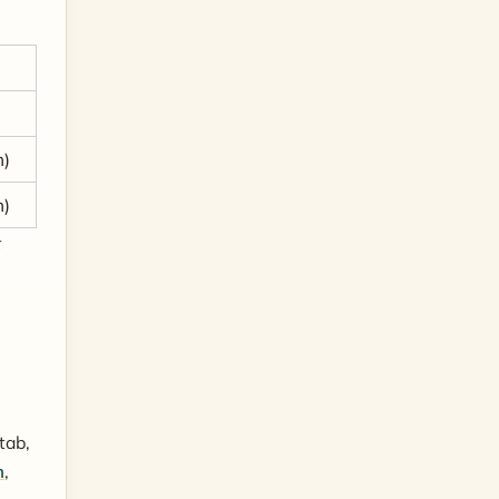
m)
m)
tab,
m
,