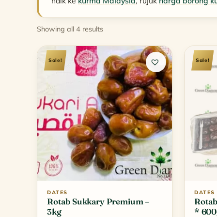
naik ke
kurma Malaysia
, rujuk
harga borong k
Sorted
Showing all 4 results
by
popularity
Sale!
Sale!
DATES
DATES
Rotab Sukkary Premium –
Rotab
3kg
* 600