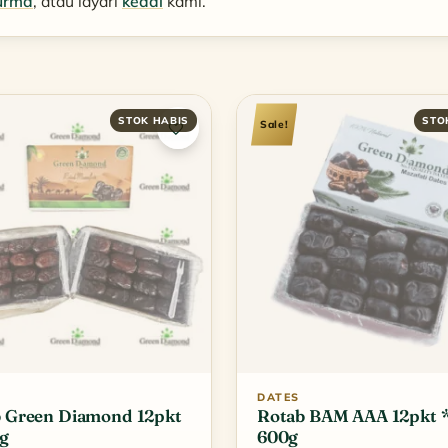
urma
, atau layari
kedai
kami.
Sale!
DATES
 Green Diamond 12pkt
Rotab BAM AAA 12pkt 
g
600g