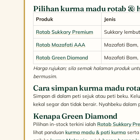
Pilihan kurma madu rotab & 
Produk
Jenis
Rotab Sukkary Premium
Sukkary lembut,
Rotab Mazafati AAA
Mazafati Bam, 
Rotab Green Diamond
Mazafati Bam, 
Harga rujukan; sila semak halaman produk untu
bermusim.
Cara simpan kurma madu rot
Simpan di dalam peti sejuk atau peti beku. Ke
kekal segar dan tidak berair. Nyahbeku dalam 
Kenapa Green Diamond
Pilihan in-stock terkini ialah
Rotab Sukkary Pr
lihat panduan
kurma madu & pati kurma
sert