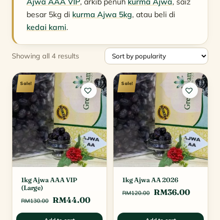
Ajwa AAA VIP
, arkib penuh
kurma Ajwa
, saiz
besar 5kg di
kurma Ajwa 5kg
, atau beli di
kedai kami
.
Sorted
Showing all 4 results
by
popularity
Sale!
Sale!
1kg Ajwa AAA VIP
1kg Ajwa AA 2026
(Large)
Original
Curren
RM
36.00
RM
120.00
Original
Current
RM
44.00
RM
130.00
price
price
price
price
was:
is: