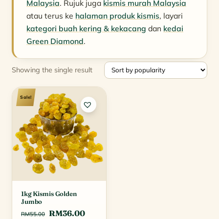
Malaysia
. Rujuk juga
kismis murah Malaysia
atau terus ke
halaman produk kismis
, layari
kategori buah kering & kekacang
dan
kedai
Green Diamond
.
Showing the single result
Sale!
1kg Kismis Golden
Jumbo
Original
Current
RM
36.00
RM
55.00