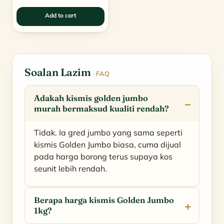
price
price
Add to cart
was:
is:
RM55.00.
RM36.00.
Soalan Lazim
· FAQ
Adakah kismis golden jumbo
murah bermaksud kualiti rendah?
Tidak. Ia gred jumbo yang sama seperti
kismis Golden Jumbo biasa, cuma dijual
pada harga borong terus supaya kos
seunit lebih rendah.
Berapa harga kismis Golden Jumbo
1kg?