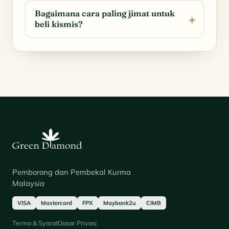
Bagaimana cara paling jimat untuk
beli kismis?
Pemborong dan Pembekal Kurma
Malaysia
VISA
Mastercard
FPX
Maybank2u
CIMB
Terma & Syarat
Dasar Privasi