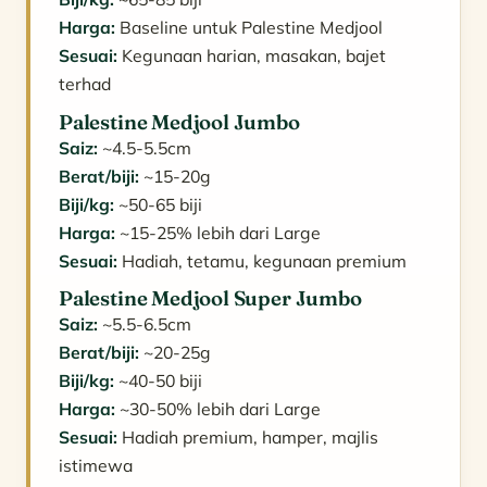
Harga:
Baseline untuk Palestine Medjool
Sesuai:
Kegunaan harian, masakan, bajet
terhad
Palestine Medjool Jumbo
Saiz:
~4.5-5.5cm
Berat/biji:
~15-20g
Biji/kg:
~50-65 biji
Harga:
~15-25% lebih dari Large
Sesuai:
Hadiah, tetamu, kegunaan premium
Palestine Medjool Super Jumbo
Saiz:
~5.5-6.5cm
Berat/biji:
~20-25g
Biji/kg:
~40-50 biji
Harga:
~30-50% lebih dari Large
Sesuai:
Hadiah premium, hamper, majlis
istimewa