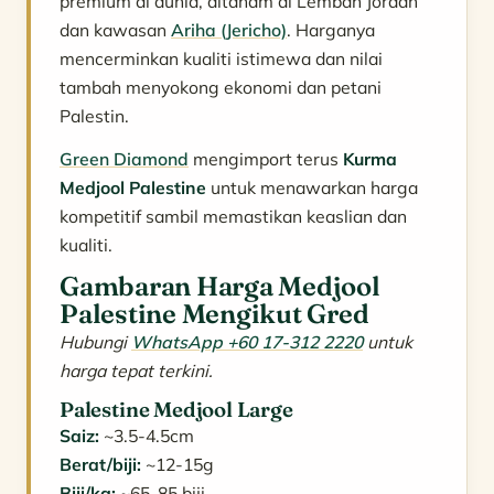
premium di dunia, ditanam di Lembah Jordan
dan kawasan
Ariha (Jericho)
. Harganya
mencerminkan kualiti istimewa dan nilai
tambah menyokong ekonomi dan petani
Palestin.
Green Diamond
mengimport terus
Kurma
Medjool Palestine
untuk menawarkan harga
kompetitif sambil memastikan keaslian dan
kualiti.
Gambaran Harga Medjool
Palestine Mengikut Gred
Hubungi
WhatsApp +60 17-312 2220
untuk
harga tepat terkini.
Palestine Medjool Large
Saiz:
~3.5-4.5cm
Berat/biji:
~12-15g
Biji/kg:
~65-85 biji