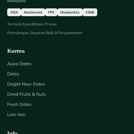
Malaysia
VISA
Mastercard
FPX
Maybank2u
CIMB
Terma & Syarat
Dasar Privasi
Pemulangan, Bayaran Balik & Penghantaran
Kurma
Ajwa Dates
Dates
Deglet Nour Dates
Dried Fruits & Nuts
Fresh Dates
Lain-lain
Info