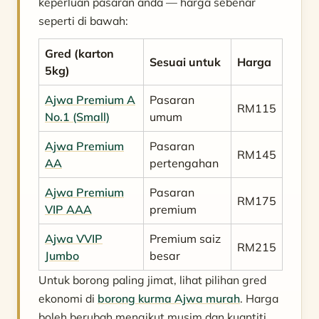
keperluan pasaran anda — harga sebenar
seperti di bawah:
Gred (karton
Sesuai untuk
Harga
5kg)
Ajwa Premium A
Pasaran
RM115
No.1 (Small)
umum
Ajwa Premium
Pasaran
RM145
AA
pertengahan
Ajwa Premium
Pasaran
RM175
VIP AAA
premium
Ajwa VVIP
Premium saiz
RM215
Jumbo
besar
Untuk borong paling jimat, lihat pilihan gred
ekonomi di
borong kurma Ajwa murah
. Harga
boleh berubah mengikut musim dan kuantiti