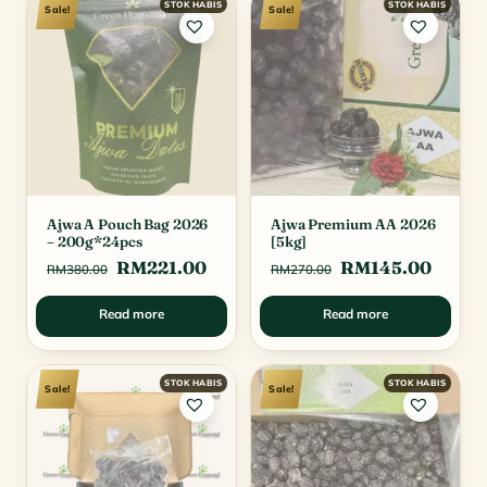
Sale!
Sale!
Ajwa A Pouch Bag 2026
Ajwa Premium AA 2026
– 200g*24pcs
[5kg]
Original
Current
Original
Curre
RM
221.00
RM
145.00
RM
380.00
RM
270.00
price
price
price
price
Read more
Read more
was:
is:
was:
is:
RM380.00.
RM221.00.
RM270.00.
RM145
Sale!
Sale!