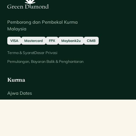
Pemborong dan Pembekal Kurma
Malaysia
VISA
Mastercard
FPX
Maybank2u
CIMB
Terma & Syarat
Dasar Privasi
Pemulangan, Bayaran Balik & Penghantaran
Kurma
Ajwa Dates
Dates
Deglet Nour Dates
Dried Fruits & Nuts
Fresh Dates