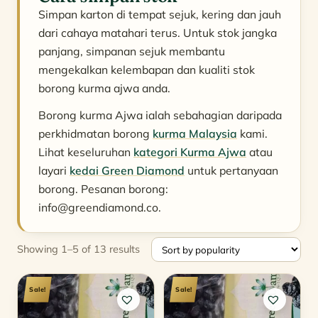
Simpan karton di tempat sejuk, kering dan jauh
dari cahaya matahari terus. Untuk stok jangka
panjang, simpanan sejuk membantu
mengekalkan kelembapan dan kualiti stok
borong kurma ajwa anda.
Borong kurma Ajwa ialah sebahagian daripada
perkhidmatan borong
kurma Malaysia
kami.
Lihat keseluruhan
kategori Kurma Ajwa
atau
layari
kedai Green Diamond
untuk pertanyaan
borong. Pesanan borong:
info@greendiamond.co
.
Sorted
Showing 1–5 of 13 results
by
popularity
Sale!
Sale!