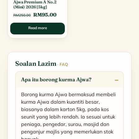
Ajwa Premium A No.2
(Mini) 2026 [5kg]
Original
Current
RM
95.00
RM
250.00
price
price
Read more
was:
is:
RM250.00.
RM95.00.
Soalan Lazim
· FAQ
Apa itu borong kurma Ajwa?
Borong kurma Ajwa bermaksud membeli
kurma Ajwa dalam kuantiti besar,
biasanya dalam karton 5kg, pada kos
seunit yang lebih rendah. Ia sesuai untuk
peniaga, pengedar, surau, masjid dan
penganjur majlis yang memerlukan stok
banyak.