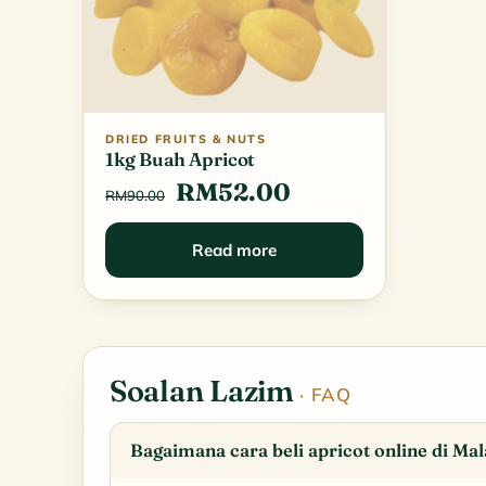
DRIED FRUITS & NUTS
1kg Buah Apricot
Original
Current
RM
52.00
RM
90.00
price
price
Read more
was:
is:
RM90.00.
RM52.00.
Soalan Lazim
· FAQ
Bagaimana cara beli apricot online di Mal