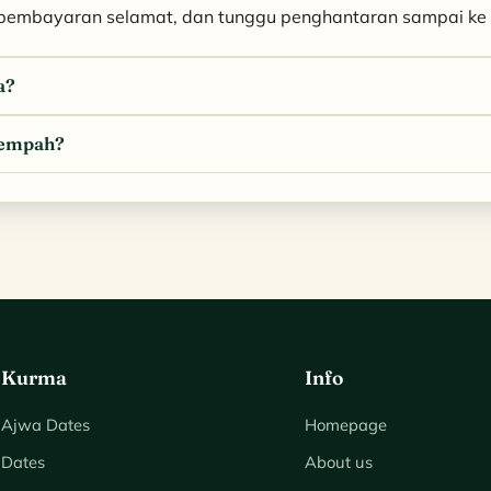
 pembayaran selamat, dan tunggu penghantaran sampai ke p
a?
tempah?
Kurma
Info
Ajwa Dates
Homepage
Dates
About us