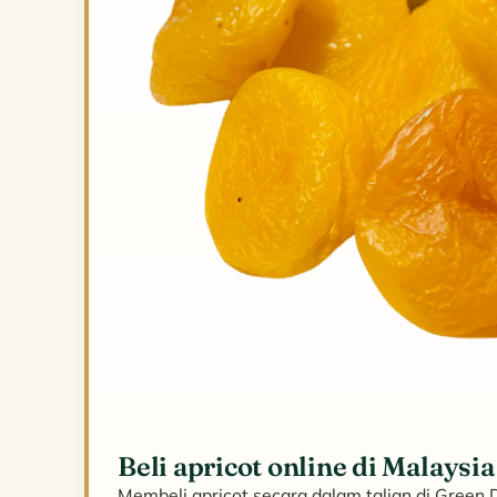
Beli apricot online di Malaysia
Membeli apricot secara dalam talian di Green