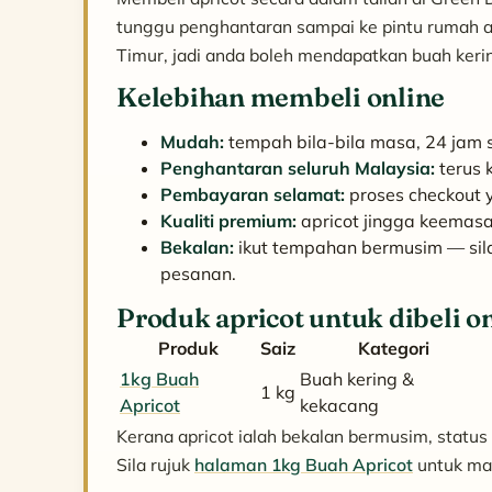
tunggu penghantaran sampai ke pintu rumah 
Timur, jadi anda boleh mendapatkan buah kerin
Kelebihan membeli online
Mudah:
tempah bila-bila masa, 24 jam s
Penghantaran seluruh Malaysia:
terus 
Pembayaran selamat:
proses checkout 
Kualiti premium:
apricot jingga keemasa
Bekalan:
ikut tempahan bermusim — sil
pesanan.
Produk apricot untuk dibeli o
Produk
Saiz
Kategori
1kg Buah
Buah kering &
1 kg
Apricot
kekacang
Kerana apricot ialah bekalan bermusim, status 
Sila rujuk
halaman 1kg Buah Apricot
untuk ma