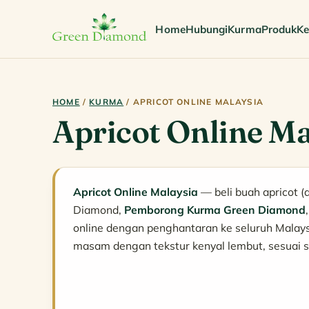
Home
Hubungi
Kurma
Produk
Ke
HOME
/
KURMA
/ APRICOT ONLINE MALAYSIA
Apricot Online Ma
Apricot Online Malaysia
— beli buah apricot (
Diamond,
Pemborong Kurma Green Diamond
online dengan penghantaran ke seluruh Malays
masam dengan tekstur kenyal lembut, sesuai s