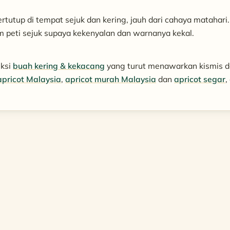
rtutup di tempat sejuk dan kering, jauh dari cahaya matahari.
 peti sejuk supaya kekenyalan dan warnanya kekal.
eksi
buah kering & kekacang
yang turut menawarkan kismis 
apricot Malaysia
,
apricot murah Malaysia
dan
apricot segar
,