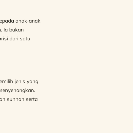
kepada anak-anak
. Ia bukan
isi dari satu
milih jenis yang
 menyenangkan.
lan sunnah serta