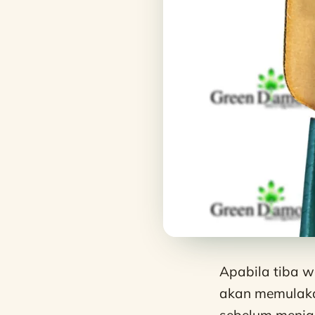
Apabila tiba 
akan memulaka
sebelum menjam