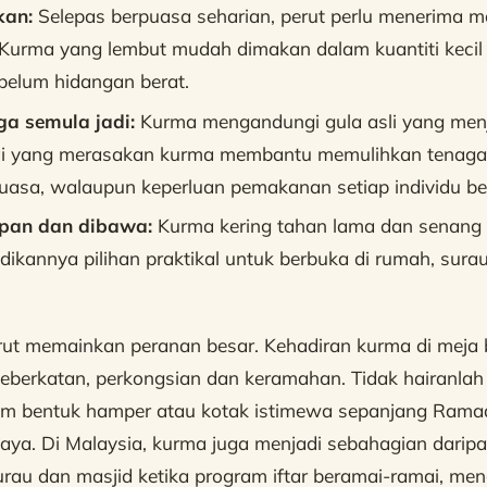
an:
Selepas berpuasa seharian, perut perlu menerima 
 Kurma yang lembut mudah dimakan dalam kuantiti kecil
belum hidangan berat.
a semula jadi:
Kurma mengandungi gula asli yang men
i yang merasakan kurma membantu memulihkan tenaga
uasa, walaupun keperluan pemakanan setiap individu be
pan dan dibawa:
Kurma kering tahan lama dan senang
dikannya pilihan praktikal untuk berbuka di rumah, sura
rut memainkan peranan besar. Kehadiran kurma di meja
berkatan, perkongsian dan keramahan. Tidak hairanlah
am bentuk hamper atau kotak istimewa sepanjang Ram
aya. Di Malaysia, kurma juga menjadi sebahagian darip
urau dan masjid ketika program iftar beramai-ramai, men