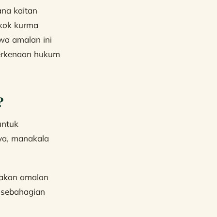
ana kaitan
okok kurma
wa amalan ini
berkenaan hukum
?
untuk
ya, manakala
akan amalan
 sebahagian