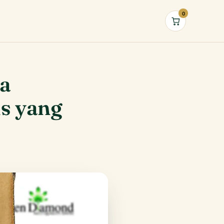
0
Cart
a
s yang