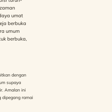
k zaman
udaya umat
eja berbuka
cara umum
uk berbuka,
itkan dengan
mum supaya
r. Amalan ini
g dipegang ramai