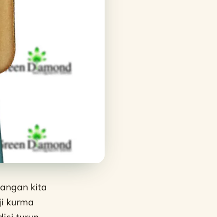
angan kita
ji kurma
isi turun-