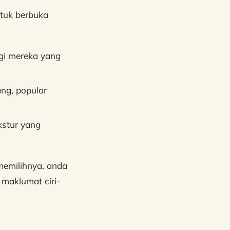
ntuk berbuka
gi mereka yang
ng, popular
kstur yang
memilihnya, anda
aklumat ciri-