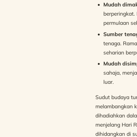
Mudah dimak
berperingkat.
permulaan se
Sumber tenag
tenaga. Rama
seharian berp
Mudah disim
sahaja, menja
luar.
Sudut budaya tu
melambangkan ke
dihadiahkan dal
menjelang Hari R
dihidangkan di s