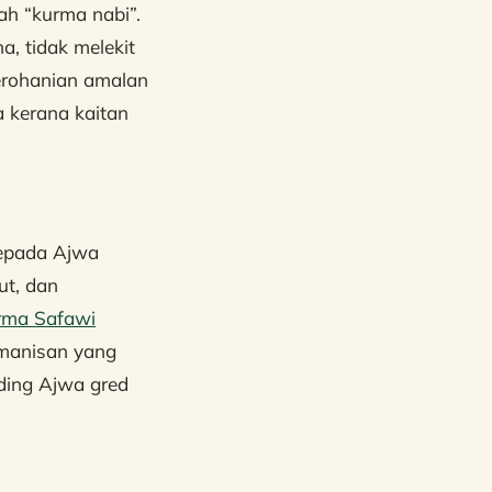
ah “kurma nabi”.
, tidak melekit
kerohanian amalan
a kerana kaitan
kepada Ajwa
ut, dan
rma Safawi
emanisan yang
nding Ajwa gred