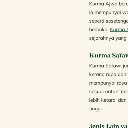
Kurma Ajwa beras
Ia mempunyai war
seperti seseteng
berbuka,
Kurma 
sejarahnya yang
Kurma Safa
Kurma Safawi jug
kerana rupa dan 
mempunyai rasa 
sesuai untuk me
lebih ketara, da
tinggi.
Jenis Lain y