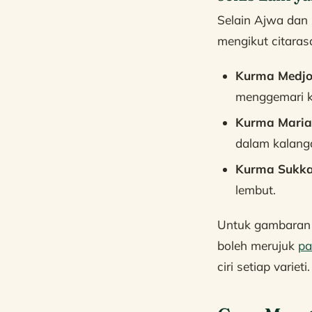
Selain Ajwa dan 
mengikut citaras
Kurma Medjo
menggemari 
Kurma Mari
dalam kalang
Kurma Sukka
lembut.
Untuk gambaran y
boleh merujuk
pa
ciri setiap varieti.