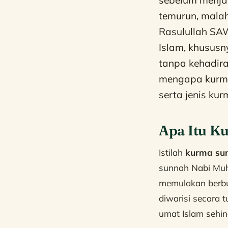
temurun, malah
Rasulullah SA
Islam, khusus
tanpa kehadira
mengapa kurma
serta jenis ku
Apa Itu K
Istilah
kurma su
sunnah Nabi Muh
memulakan berbuk
diwarisi secara 
umat Islam sehing