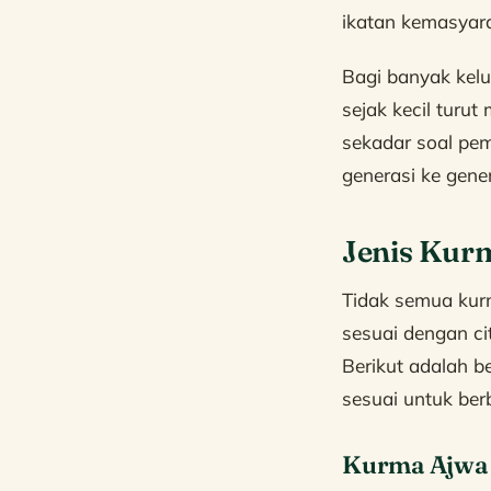
ikatan kemasyara
Bagi banyak kel
sejak kecil turu
sekadar soal pem
generasi ke gene
Jenis Kur
Tidak semua kurm
sesuai dengan c
Berikut adalah b
sesuai untuk ber
Kurma Ajwa 