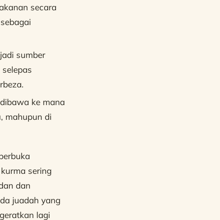
makanan secara
 sebagai
jadi sumber
 selepas
rbeza.
 dibawa ke mana
u, mahupun di
 berbuka
 kurma sering
adan dan
ada juadah yang
geratkan lagi