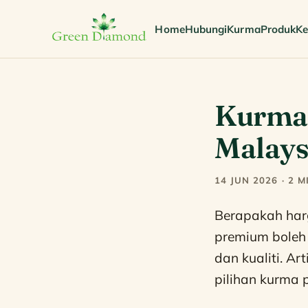
Home
Hubungi
Kurma
Produk
Ke
Kurma 
Malays
14 JUN 2026 · 2 
Berapakah ha
premium boleh 
dan kualiti. Ar
pilihan kurma 