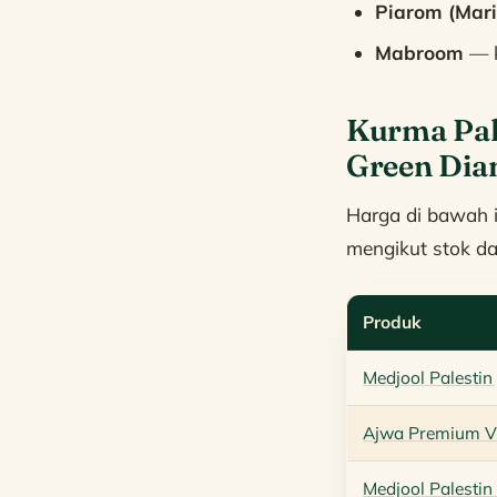
Piarom (Mar
Mabroom
— k
Kurma Pal
Green Di
Harga di bawah 
mengikut stok d
Produk
Medjool Palestin
Ajwa Premium V
Medjool Palesti