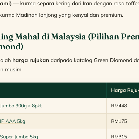
iami)
— kurma separa kering dari Iran dengan rasa toffee
urma Madinah lonjong yang kenyal dan premium.
ing Mahal di Malaysia (Pilihan Pr
amond)
ialah
harga rujukan
daripada katalog Green Diamond da
an musim:
Harga Ruju
 Jumbo 900g × 8pkt
RM448
IP AAA 5kg
RM175
n Super Jumbo 5kg
RM315