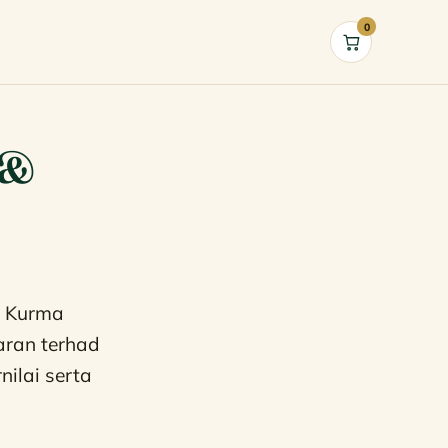
0
Cart
 &
? Kurma
aran terhad
nilai serta