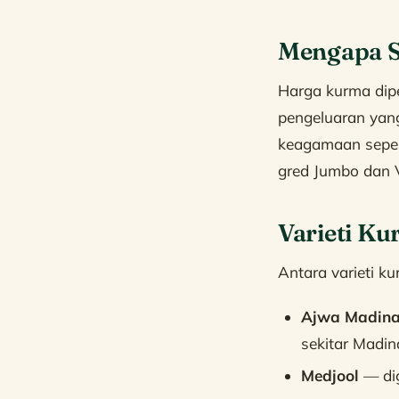
Mengapa S
Harga kurma dipe
pengeluaran yang 
keagamaan seper
gred Jumbo dan V
Varieti K
Antara varieti k
Ajwa Madin
sekitar Madin
Medjool
— dig