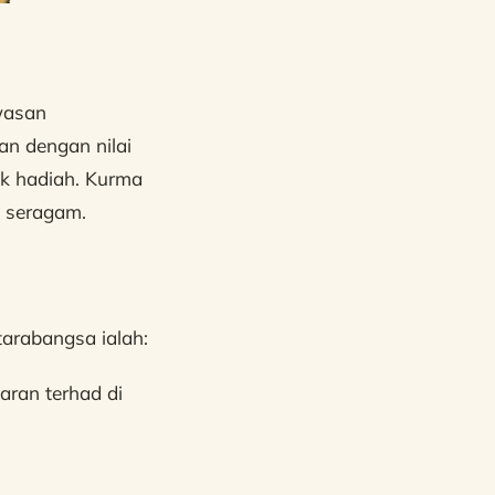
awasan
an dengan nilai
ak hadiah. Kurma
n seragam.
tarabangsa ialah:
aran terhad di