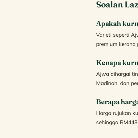
Soalan La
Apakah kurm
Varieti seperti 
premium kerana p
Kenapa kurm
Ajwa dihargai ti
Madinah, dan pe
Berapa harg
Harga rujukan k
sehingga RM448 u